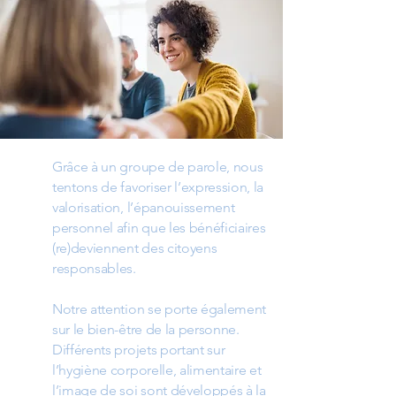
Grâce à un groupe de parole, nous
tentons de favoriser l’expression, la
valorisation, l’épanouissement
personnel afin que les bénéficiaires
(re)deviennent des citoyens
responsables.
Notre attention se porte également
sur le bien-être de la personne.
Différents projets portant sur
l’hygiène corporelle, alimentaire et
l’image de soi sont développés à la