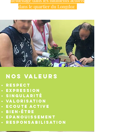
déménage dans les bâtiments actuels
dans le quartier du Longdoz
Nos valeurs
Respect
Expression
Singularité
Valorisation
Ecoute active
Bien-être
Epanouissement
Responsabilisation