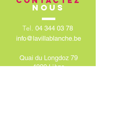
CONTACTEZ
NOUS
Tel.
04 344 03 78
info@lavillablanche.be
Quai du Longdoz 79
4020 Liège
NOs
horaires
Lundi - Vendredi
Secrétariat :
9:00 - 17:00